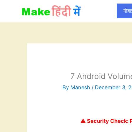
Skip
मोब
to
content
7 Android Volum
By
Manesh
/
December 3, 2
⚠️ Security Check: 