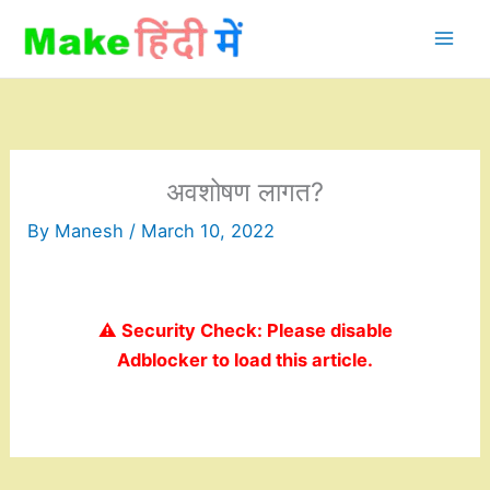
Skip
to
content
अवशोषण लागत?
By
Manesh
/
March 10, 2022
⚠️ Security Check: Please disable
Adblocker to load this article.