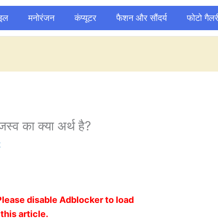
ाइल
मनोरंजन
कंप्यूटर
फैशन और सौंदर्य
फोटो गैलर
जस्व का क्या अर्थ है?
2
Please disable Adblocker to load
this article.