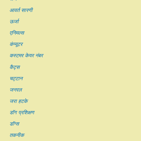
आवर्त सारणी
ऊर्जा
एनिमल्स
कंप्यूटर
कस्टमर केयर नंबर
कैट्स
चट्टान
जनरल
जरा हटके
डॉग प्रशिक्षण
डॉग्स
तकनीक