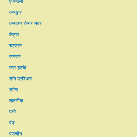
एनिमल्स
कंप्यूटर
कस्टमर केयर नंबर
कैट्स
चट्टान
जनरल
जरा हटके
डॉग प्रशिक्षण
डॉग्स
तकनीक
पक्षी
पेड़
प्राचीन