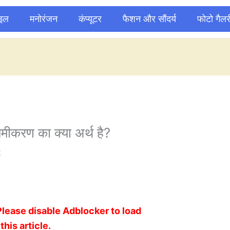
ाइल
मनोरंजन
कंप्यूटर
फैशन और सौंदर्य
फोटो गैलर
समीकरण का क्या अर्थ है?
2
Please disable Adblocker to load
this article.