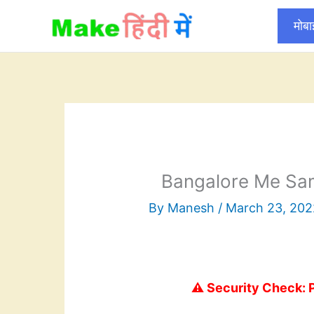
Skip
मोब
to
content
Bangalore Me Sa
By
Manesh
/
March 23, 202
⚠️ Security Check: 