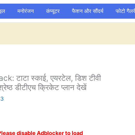
ाइल
मनोरंजन
कंप्यूटर
फैशन और सौंदर्य
फोटो गैलर
: टाटा स्काई, एयरटेल, डिश टीवी
रेष्ठ डीटीएच क्रिकेट प्लान देखें
23
Please disable Adblocker to load