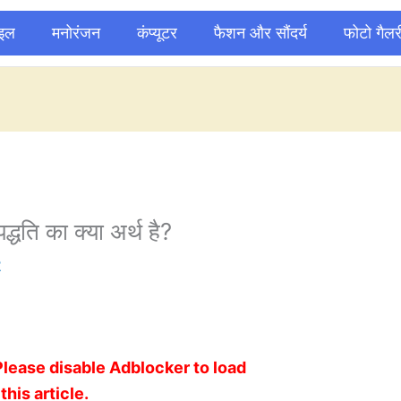
ाइल
मनोरंजन
कंप्यूटर
फैशन और सौंदर्य
फोटो गैलर
्धति का क्या अर्थ है?
2
Please disable Adblocker to load
this article.