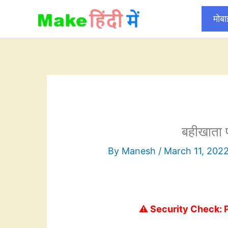
Skip
मोब
to
content
बहीखाता पद
By
Manesh
/
March 11, 202
⚠️ Security Check: 