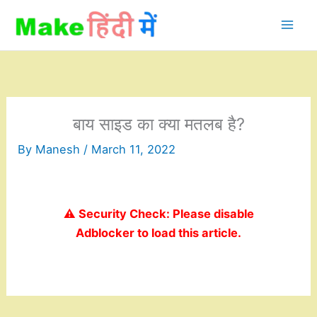
Skip
to
content
बाय साइड का क्या मतलब है?
By
Manesh
/
March 11, 2022
⚠️ Security Check: Please disable
Adblocker to load this article.