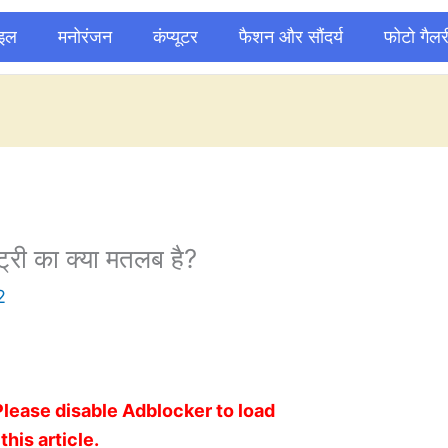
ाइल
मनोरंजन
कंप्यूटर
फैशन और सौंदर्य
फोटो गैलर
ंट्री का क्या मतलब है?
2
Please disable Adblocker to load
this article.