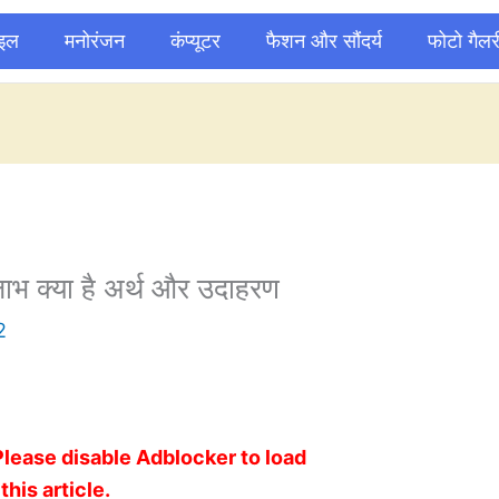
ाइल
मनोरंजन
कंप्यूटर
फैशन और सौंदर्य
फोटो गैलर
 लाभ क्या है अर्थ और उदाहरण
2
Please disable Adblocker to load
this article.