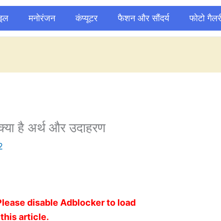
ाइल
मनोरंजन
कंप्यूटर
फैशन और सौंदर्य
फोटो गैलर
्या है अर्थ और उदाहरण
2
Please disable Adblocker to load
this article.