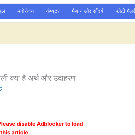
ाइल
मनोरंजन
कंप्यूटर
फैशन और सौंदर्य
फोटो गैलर
ली क्या है अर्थ और उदाहरण
2
Please disable Adblocker to load
this article.