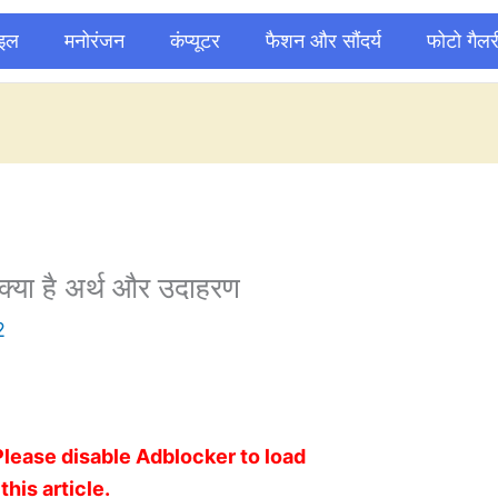
ाइल
मनोरंजन
कंप्यूटर
फैशन और सौंदर्य
फोटो गैलर
 क्या है अर्थ और उदाहरण
2
Please disable Adblocker to load
this article.