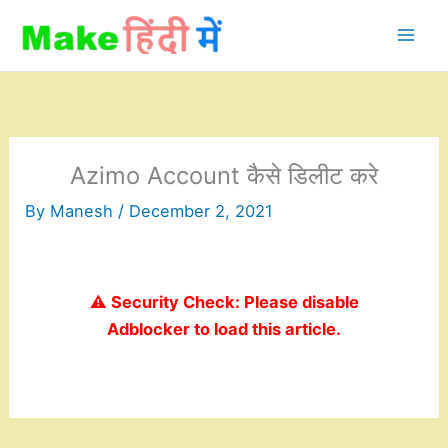
Skip
to
content
Azimo Account कैसे डिलीट करे
By
Manesh
/
December 2, 2021
⚠️ Security Check: Please disable
Adblocker to load this article.