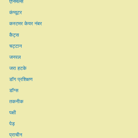
एनिमल्स
कंप्यूटर
कस्टमर केयर नंबर
कैट्स
चट्टान
जनरल
जरा हटके
डॉग प्रशिक्षण
डॉग्स
तकनीक
पक्षी
पेड़
प्राचीन