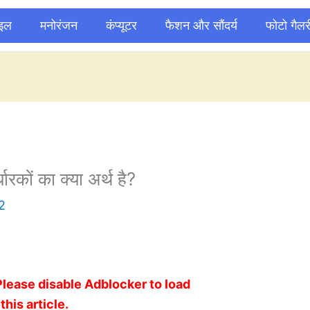
ाइल
मनोरंजन
कंप्यूटर
फैशन और सौंदर्य
फोटो गैलर
्धारकों का क्या अर्थ है?
2
Please disable Adblocker to load
this article.