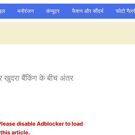
ाइल
मनोरंजन
कंप्यूटर
फैशन और सौंदर्य
फोटो गैलर
 खुदरा बैंकिंग के बीच अंतर
Please disable Adblocker to load
this article.