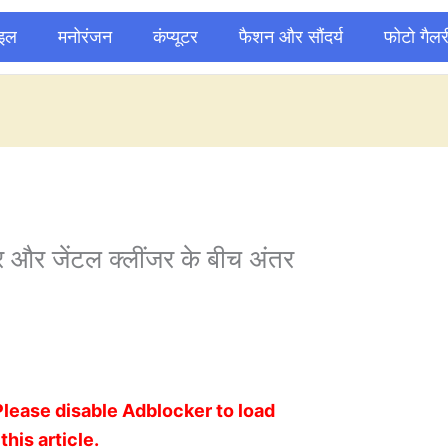
ाइल
मनोरंजन
कंप्यूटर
फैशन और सौंदर्य
फोटो गैलर
र और जेंटल क्लींजर के बीच अंतर
Please disable Adblocker to load
this article.