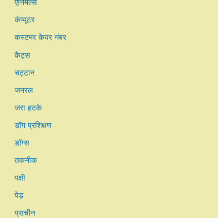
एनिमल्स
कंप्यूटर
कस्टमर केयर नंबर
कैट्स
चट्टान
जनरल
जरा हटके
डॉग प्रशिक्षण
डॉग्स
तकनीक
पक्षी
पेड़
प्राचीन