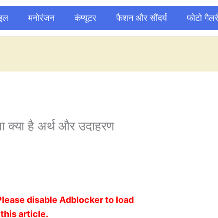
ाइल
मनोरंजन
कंप्यूटर
फैशन और सौंदर्य
फोटो गैलर
ा क्या है अर्थ और उदाहरण
Please disable Adblocker to load
this article.