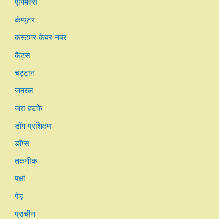
एनिमल्स
कंप्यूटर
कस्टमर केयर नंबर
कैट्स
चट्टान
जनरल
जरा हटके
डॉग प्रशिक्षण
डॉग्स
तकनीक
पक्षी
पेड़
प्राचीन