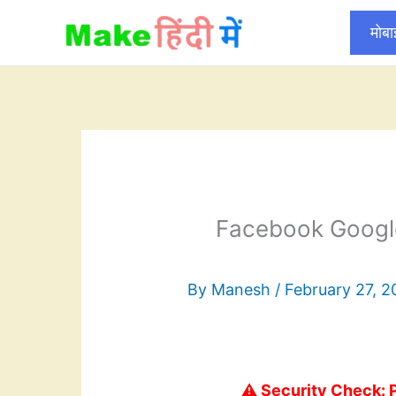
Skip
मोब
to
content
Facebook Google Yo
By
Manesh
/
February 27, 2
⚠️ Security Check: 