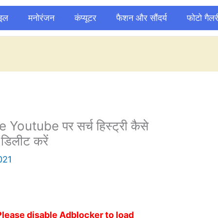
ाइल
मनोरंजन
कंप्यूटर
फैशन और सौंदर्य
फोटो गैलर
utube पर सर्च हिस्ट्री कैसे
डिलीट करें
021
Please disable Adblocker to load