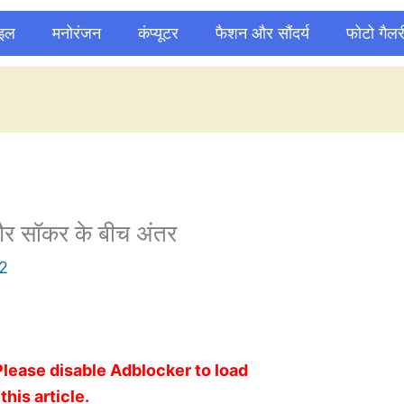
ाइल
मनोरंजन
कंप्यूटर
फैशन और सौंदर्य
फोटो गैलर
र सॉकर के बीच अंतर
2
Please disable Adblocker to load
this article.