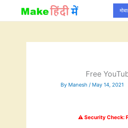
Skip
मोब
to
content
Free YouTub
By
Manesh
/
May 14, 2021
⚠️ Security Check: 