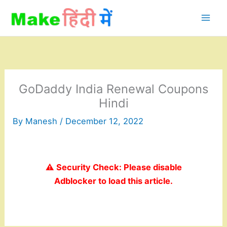
Skip
to
content
GoDaddy India Renewal Coupons
Hindi
By
Manesh
/
December 12, 2022
⚠️ Security Check: Please disable
Adblocker to load this article.