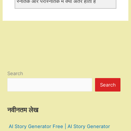
स्नातक और परास्नातक में क्या अंतर होता है
Search
Search
नवीनतम लेख
AI Story Generator Free | AI Story Generator