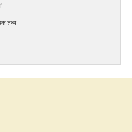
ं
ोचक तथ्य