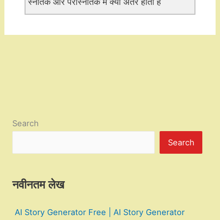
स्नातक और परास्नातक में क्या अंतर होता है
Search
Search
नवीनतम लेख
AI Story Generator Free | AI Story Generator