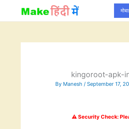
Skip
मोब
to
content
kingoroot-apk-i
By
Manesh
/
September 17, 2
⚠️ Security Check: Ple