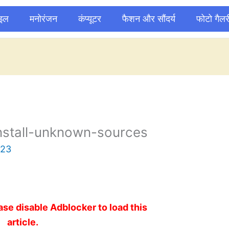
ाइल
मनोरंजन
कंप्यूटर
फैशन और सौंदर्य
फोटो गैलर
nstall-unknown-sources
023
ase disable Adblocker to load this
article.