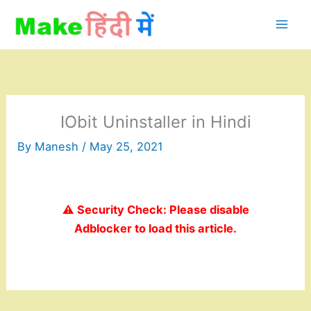
Skip
to
content
IObit Uninstaller in Hindi
By
Manesh
/
May 25, 2021
⚠️ Security Check: Please disable
Adblocker to load this article.