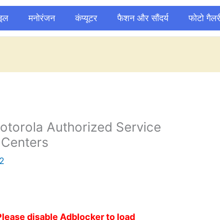
ाइल
मनोरंजन
कंप्यूटर
फैशन और सौंदर्य
फोटो गैलर
torola Authorized Service
Centers
2
Please disable Adblocker to load