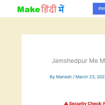
Skip
मोब
to
content
Jamshedpur Me Mo
By
Manesh
/
March 23, 202
⚠️ Security Check: 