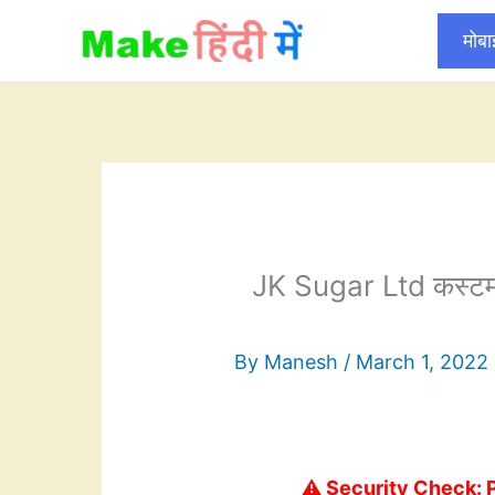
Skip
मोब
to
content
JK Sugar Ltd कस्टमर 
By
Manesh
/
March 1, 2022
⚠️ Security Check: 