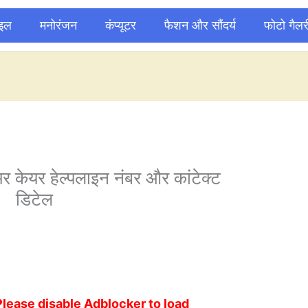
ाइल
मनोरंजन
कंप्यूटर
फैशन और सौंदर्य
फोटो गैलर
केयर हेल्पलाइन नंबर और कांटेक्ट
डिटेल
Please disable Adblocker to load