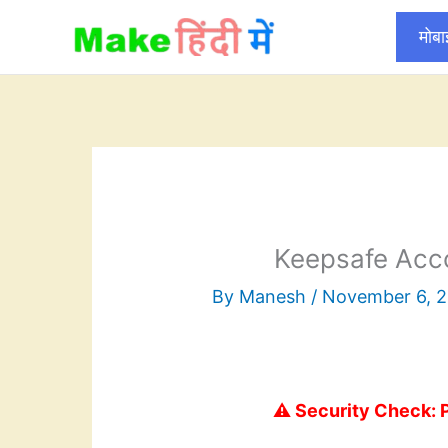
Skip
मोब
to
content
Keepsafe Acco
By
Manesh
/
November 6, 2
⚠️ Security Check: 