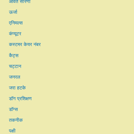
आवर्त सारणी
ऊर्जा
एनिमल्स
कंप्यूटर
कस्टमर केयर नंबर
कैट्स
चट्टान
जनरल
जरा हटके
डॉग प्रशिक्षण
डॉग्स
तकनीक
पक्षी