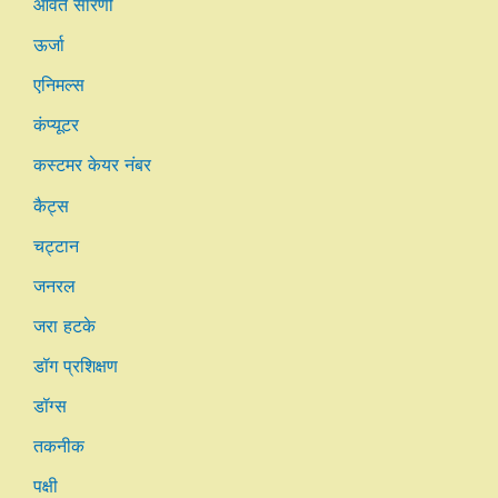
आवर्त सारणी
ऊर्जा
एनिमल्स
कंप्यूटर
कस्टमर केयर नंबर
कैट्स
चट्टान
जनरल
जरा हटके
डॉग प्रशिक्षण
डॉग्स
तकनीक
पक्षी