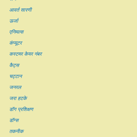
आवर्त सारणी
ऊर्जा
एनिमल्स
कंप्यूटर
कस्टमर केयर नंबर
कैट्स
चट्टान
जनरल
जरा हटके
डॉग प्रशिक्षण
डॉग्स
तकनीक