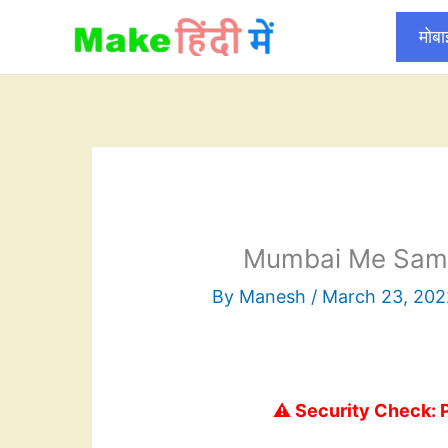
Skip
मोब
to
content
Mumbai Me Sams
By
Manesh
/
March 23, 202
⚠️ Security Check: 