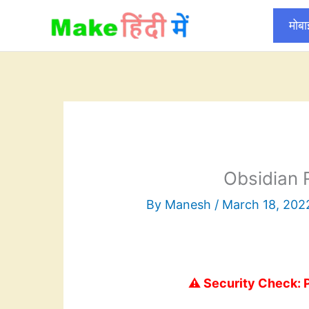
Skip
मोब
to
content
Obsidian 
By
Manesh
/
March 18, 202
⚠️ Security Check: 