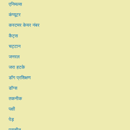
एनिमल्स
कंप्यूटर
कस्टमर केयर नंबर
कैट्स
चट्टान
जनरल
जरा हटके
डॉग प्रशिक्षण
डॉग्स
तकनीक
पक्षी
पेड़
प्राचीन