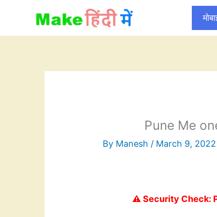
Skip
मोब
to
content
Pune Me one
By
Manesh
/
March 9, 2022
⚠️ Security Check: 