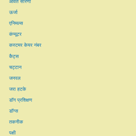
आवर्त सारणी
ऊर्जा
एनिमल्स
कंप्यूटर
कस्टमर केयर नंबर
कैट्स
चट्टान
जनरल
जरा हटके
डॉग प्रशिक्षण
डॉग्स
तकनीक
पक्षी