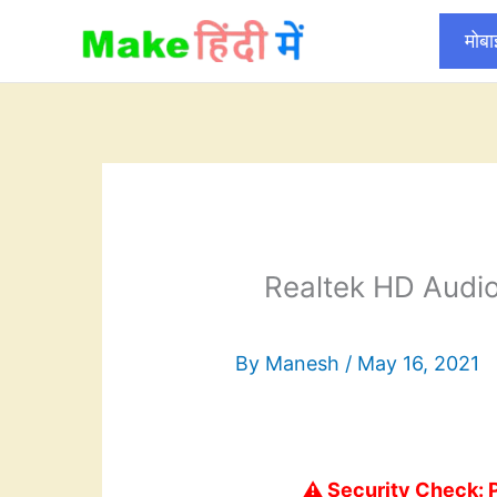
Skip
मोब
to
content
Realtek HD Audio
By
Manesh
/
May 16, 2021
⚠️ Security Check: 