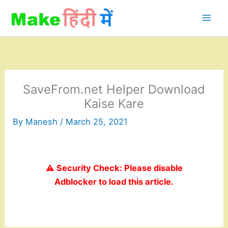
Skip
to
content
SaveFrom.net Helper Download
Kaise Kare
By
Manesh
/
March 25, 2021
⚠️ Security Check: Please disable
Adblocker to load this article.