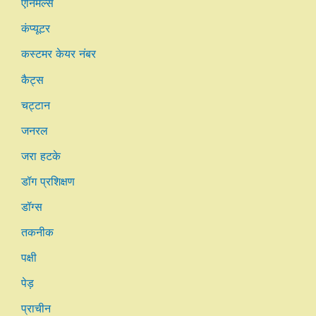
एनिमल्स
कंप्यूटर
कस्टमर केयर नंबर
कैट्स
चट्टान
जनरल
जरा हटके
डॉग प्रशिक्षण
डॉग्स
तकनीक
पक्षी
पेड़
प्राचीन