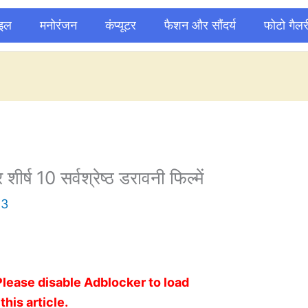
ाइल
मनोरंजन
कंप्यूटर
फैशन और सौंदर्य
फोटो गैलर
शीर्ष 10 सर्वश्रेष्ठ डरावनी फिल्में
23
Please disable Adblocker to load
this article.