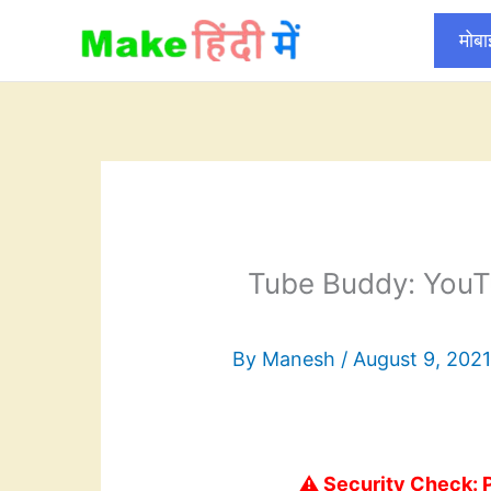
Skip
मोब
to
content
Tube Buddy: YouT
By
Manesh
/
August 9, 202
⚠️ Security Check: 