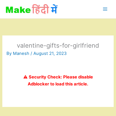
Skip
to
content
valentine-gifts-for-girlfriend
By
Manesh
/
August 21, 2023
⚠️ Security Check: Please disable
Adblocker to load this article.