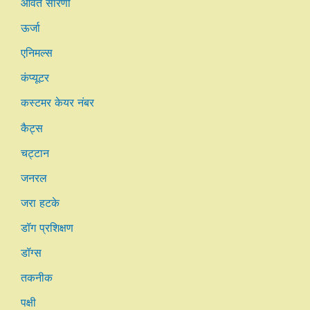
आवर्त सारणी
ऊर्जा
एनिमल्स
कंप्यूटर
कस्टमर केयर नंबर
कैट्स
चट्टान
जनरल
जरा हटके
डॉग प्रशिक्षण
डॉग्स
तकनीक
पक्षी