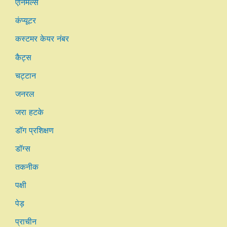
एनिमल्स
कंप्यूटर
कस्टमर केयर नंबर
कैट्स
चट्टान
जनरल
जरा हटके
डॉग प्रशिक्षण
डॉग्स
तकनीक
पक्षी
पेड़
प्राचीन