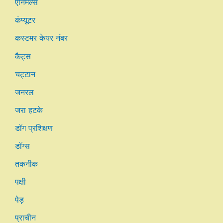
एनिमल्स
कंप्यूटर
कस्टमर केयर नंबर
कैट्स
चट्टान
जनरल
जरा हटके
डॉग प्रशिक्षण
डॉग्स
तकनीक
पक्षी
पेड़
प्राचीन